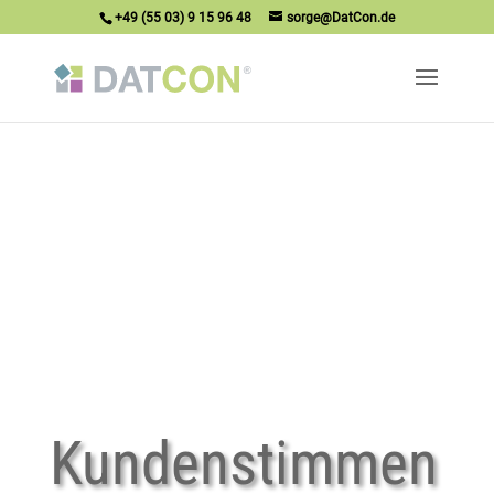
+49 (55 03) 9 15 96 48
sorge@DatCon.de
Kundenstimmen