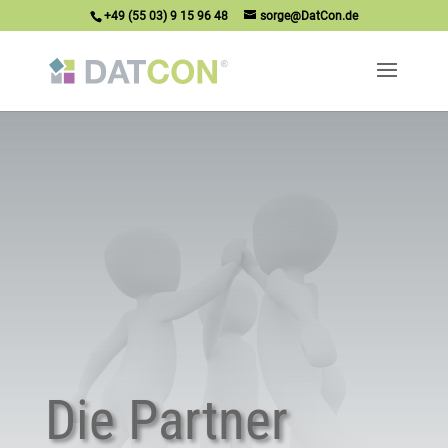
+49 (55 03) 9 15 96 48
sorge@DatCon.de
Die Partner