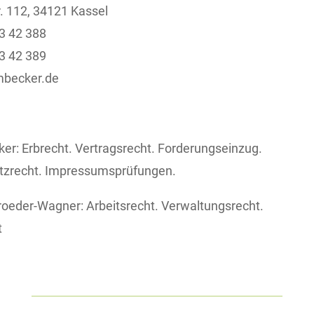
r. 112, 34121 Kassel
3 42 388
3 42 389
mbecker.de
er: Erbrecht. Vertragsrecht. Forderungseinzug.
tzrecht. Impressumsprüfungen.
roeder-Wagner: Arbeitsrecht. Verwaltungsrecht.
t